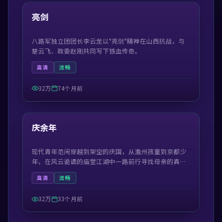
热门
亮剑
八路军独立团团长李云龙以"亮剑"精神在山西抗战，与
楚云飞、政委赵刚共同写下铁血传奇。
高清
流畅
32万
74个月前
50:59
热门
庆余年
现代青年范闲穿越到架空的庆国，从澹州孩童到京都少
年，在风云诡谲的庙堂江湖中一路前行寻找母亲的真
相。
高清
流畅
32万
33个月前
42:19