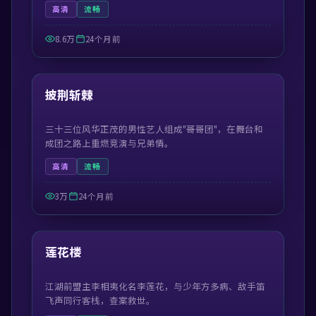
高清
流畅
8.6万
24个月前
41:21
最新
披荆斩棘
三十三位风华正茂的男性艺人组成"哥哥团"，在舞台和
成团之路上重燃竞演与兄弟情。
高清
流畅
3万
24个月前
44:30
最新
莲花楼
江湖前盟主李相夷化名李莲花，与少年方多病、敌手笛
飞声同行客栈，查案救世。