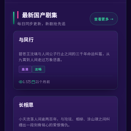
最新国产剧集
查看更多 →
每日同步更新，新剧抢先追
46:56
最新
与凤行
碧苍王沈璃与人间公子行止之间的三千年命运纠葛，从
九霄到人间走过万象悲喜。
高清
流畅
1.5万
21个月前
47:39
最新
长相思
小夭流落人间逾两百年，与玱玹、相柳、涂山璟之间纠
缠出一段刻骨铭心的爱恨情仇。