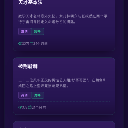
天才基本法
数学天才老林意外失忆，女儿林朝夕与张叔然在两个平
行宇宙间寻找走入命运分岔的钥匙。
高清
流畅
32万
36个月前
41:21
精选
披荆斩棘
三十三位风华正茂的男性艺人组成"哥哥团"，在舞台和
成团之路上重燃竞演与兄弟情。
高清
流畅
3万
24个月前
54:57
精选