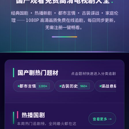
经典国剧 · 热播新剧 · 都市言情 · 古装谍战 · 家庭伦
理 —— 1080P 高清画质免费在线追剧，每日同步更新，
无需注册一键畅看。
国产剧热门题材
点击题材快速进入分类追剧
都市言情
古装历史
谍战悬疑
1280+
960+
720+
热播国剧
查看更多 →
本周热门追剧榜，全网最火都在这
99:41