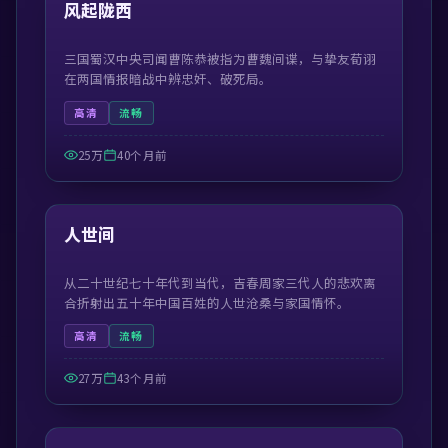
精选
风起陇西
三国蜀汉中央司闻曹陈恭被指为曹魏间谍，与挚友荀诩
在两国情报暗战中辨忠奸、破死局。
高清
流畅
25万
40个月前
41:50
精选
人世间
从二十世纪七十年代到当代，吉春周家三代人的悲欢离
合折射出五十年中国百姓的人世沧桑与家国情怀。
高清
流畅
27万
43个月前
55:13