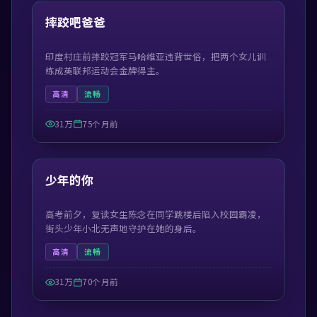
热门
摔跤吧爸爸
印度村庄前摔跤冠军马哈维亚违背世俗，把两个女儿训
练成英联邦运动会金牌得主。
高清
流畅
31万
75个月前
99:23
热门
少年的你
高考前夕，复读女生陈念在同学跳楼后陷入校园霸凌，
街头少年小北无声地守护在她的身后。
高清
流畅
31万
70个月前