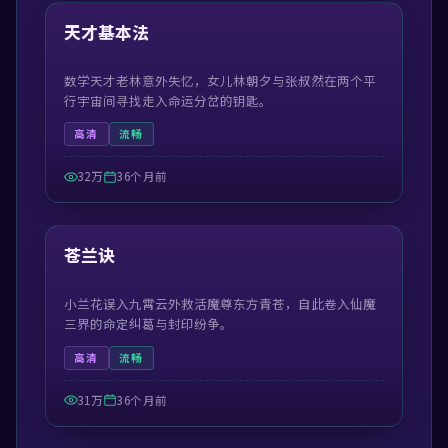
热门
天才基本法
数学天才老林意外失忆，女儿林朝夕与张叔然在两个平
行宇宙间寻找走入命运分岔的钥匙。
高清
流畅
32万
36个月前
54:48
热门
苍兰诀
小兰花误入九霄云外救活魔尊东方青苍，自此卷入仙魔
三界的命定纠葛与封印纷争。
高清
流畅
31万
36个月前
99:56