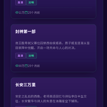
高清
流畅
11万
25个月前
99:42
最新
封神第一部
商王殷寿弑父篡位囚禁西伯侯姬昌，质子姬发逐渐从盲
目崇拜中觉醒，开启一场天命与人心的对决。
高清
流畅
30万
25个月前
55:29
最新
长安三万里
安史之乱后的西南，老将高适回忆与诗仙李白半生交
往，长安繁华与诗人的失意在浩瀚星空下铺陈。