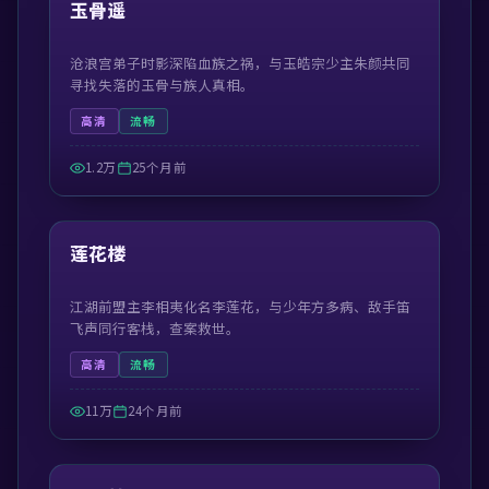
精选
玉骨遥
沧浪宫弟子时影深陷血族之祸，与玉皓宗少主朱颜共同
寻找失落的玉骨与族人真相。
高清
流畅
1.2万
25个月前
44:30
精选
莲花楼
江湖前盟主李相夷化名李莲花，与少年方多病、敌手笛
飞声同行客栈，查案救世。
高清
流畅
11万
24个月前
42:19
精选