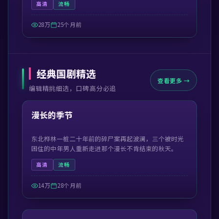
高清
流畅
28万
25个月前
经典国剧精选
查看更多 →
编辑精挑细选，口碑高分必追
52:42
精选
漫长的季节
东北桦林一桩二十年前的碎尸案再起波澜，三个被时光
困住的中年男人重新走进那个漫长不肯结束的秋天。
高清
流畅
14万
28个月前
49:38