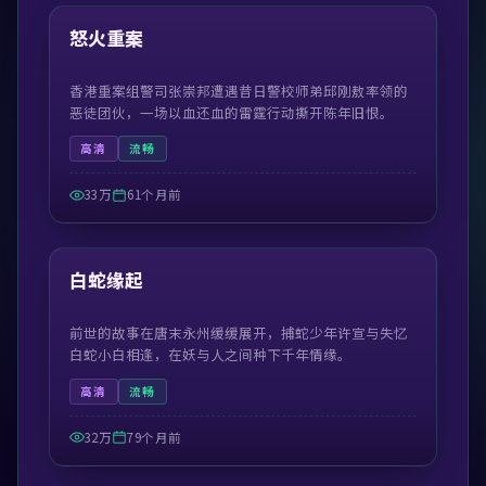
热门
怒火重案
香港重案组警司张崇邦遭遇昔日警校师弟邱刚敖率领的
恶徒团伙，一场以血还血的雷霆行动撕开陈年旧恨。
高清
流畅
33万
61个月前
52:03
热门
白蛇缘起
前世的故事在唐末永州缓缓展开，捕蛇少年许宣与失忆
白蛇小白相逢，在妖与人之间种下千年情缘。
高清
流畅
32万
79个月前
45:09