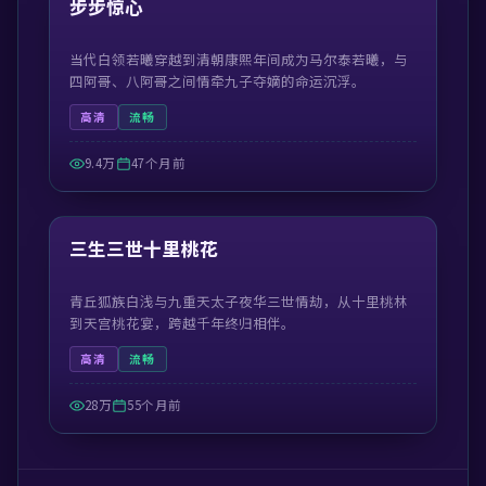
步步惊心
当代白领若曦穿越到清朝康熙年间成为马尔泰若曦，与
四阿哥、八阿哥之间情牵九子夺嫡的命运沉浮。
高清
流畅
9.4万
47个月前
42:31
精选
三生三世十里桃花
青丘狐族白浅与九重天太子夜华三世情劫，从十里桃林
到天宫桃花宴，跨越千年终归相伴。
高清
流畅
28万
55个月前