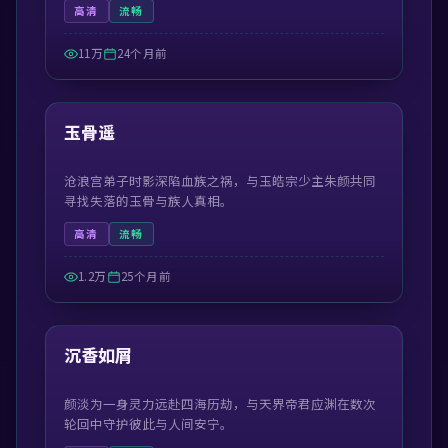
高清
流畅
11万
24个月前
55:13
最新
玉骨遥
沧浪宫弟子时影深陷血族之祸，与玉皓宗少主朱颜共同
寻找失落的玉骨与族人真相。
高清
流畅
1.2万
25个月前
45:05
最新
沉香如屑
颜淡为一身灵力远赴四海历劫，与天界帝君应渊在数次
轮回中守护彼此与人间安宁。